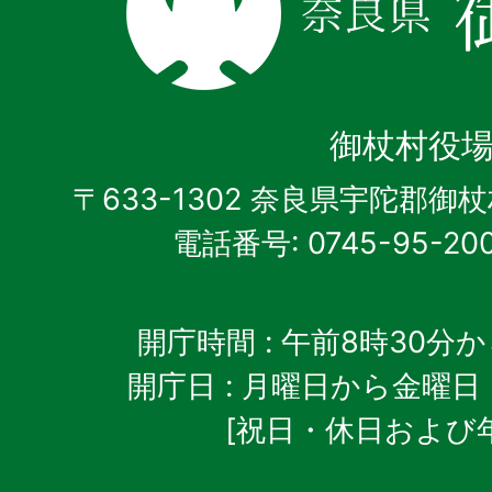
県
御
杖
御杖村役
村
〒633-1302 奈良県宇陀郡御
電話番号: 0745-95-20
開庁時間
: 午前8時30分
開庁日
: 月曜日から金曜日
[祝日・休日および