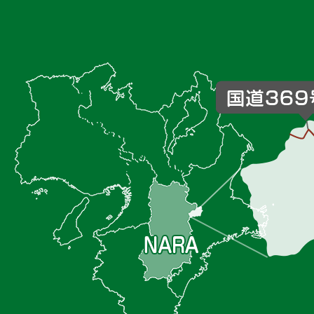
御
杖
村
の
位
置
を
記
し
た
地