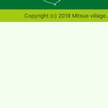
図。
奈
Copyright (c) 2019 Mitsue village.
良
県
東
端
部
に
位
置
す
る。