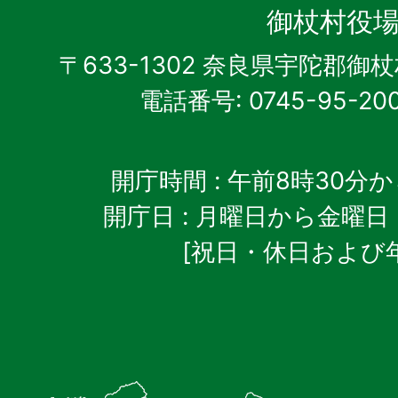
杖
御杖村役
村
〒633-1302 奈良県宇陀郡御
電話番号: 0745-95-20
開庁時間
: 午前8時30分
開庁日
: 月曜日から金曜日
[祝日・休日および
御
杖