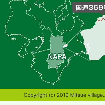
村
の
位
置
を
記
し
た
地
図。
奈
Copyright (c) 2019 Mitsue village.
良