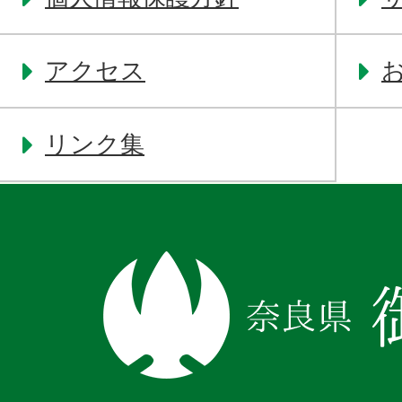
アクセス
リンク集
奈
良
県
御