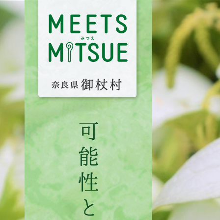
MEETS
MITSUE
み
つ
え
奈
良
県
御
杖
村