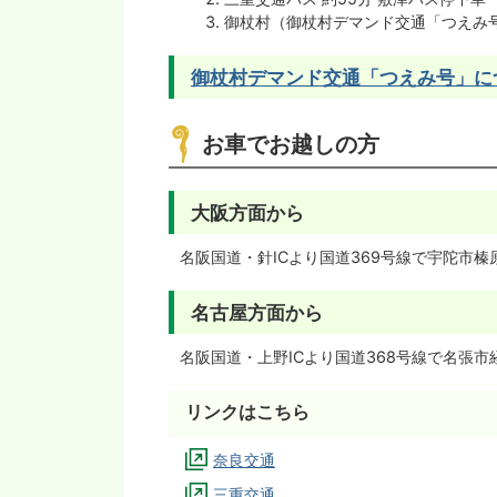
御杖村（御杖村デマンド交通「つえみ
御杖村デマンド交通「つえみ号」に
お車でお越しの方
大阪方面から
名阪国道・針ICより国道369号線で宇陀市榛
名古屋方面から
名阪国道・上野ICより国道368号線で名張市
リンクはこちら
奈良交通
三重交通