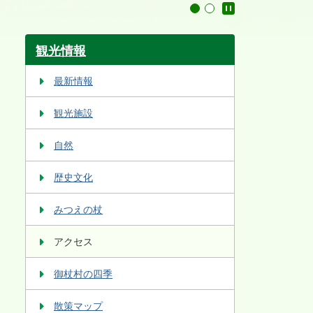
停止
1
2
観光情報
最新情報
観光施設
自然
歴史文化
みつえの杖
アクセス
御杖村の四季
散策マップ