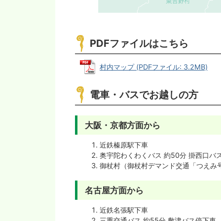
PDFファイルはこちら
村内マップ (PDFファイル: 3.2MB)
電車・バスでお越しの方
大阪・京都方面から
近鉄榛原駅下車
奥宇陀わくわくバス 約50分 掛西口バ
御杖村（御杖村デマンド交通「つえみ
名古屋方面から
近鉄名張駅下車
三重交通バス 約55分 敷津バス停下車