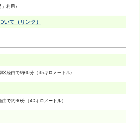
号」利用）
ついて（リンク）
原区経由で約60分（35キロメートル)
経由で約60分（40キロメートル）