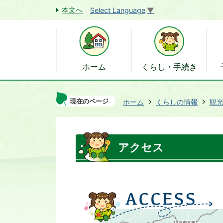
本文へ
Select Language
▼
ホーム
くらし・手続き
現在のページ
ホーム
くらしの情報
観
アクセス