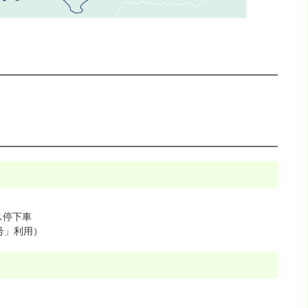
ス停下車
号」利用）