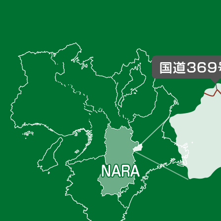
御
杖
村
の
位
置
を
記
し
た
地