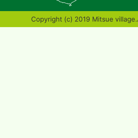
図。
奈
Copyright (c) 2019 Mitsue village.
良
県
東
端
部
に
位
置
す
る。