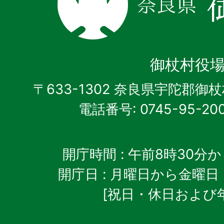
県
御
杖
御杖村役
村
〒633-1302 奈良県宇陀郡御
電話番号: 0745-95-20
開庁時間
: 午前8時30分
開庁日
: 月曜日から金曜日
[祝日・休日および