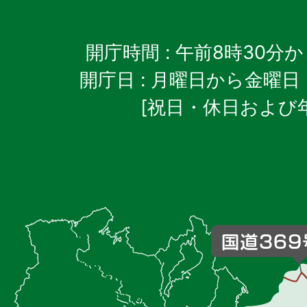
開庁時間
: 午前8時30分
開庁日
: 月曜日から金曜日
[祝日・休日および
御
杖
村
の
位