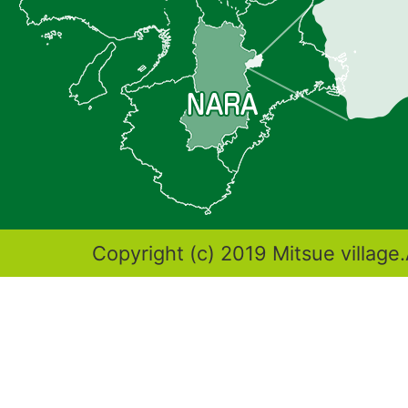
置
を
記
し
た
地
図。
奈
Copyright (c) 2019 Mitsue village.
良
県
東
端