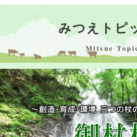
2026年07月01日
旧御杖小学校
集公募型プロ
みつえトピ
2026年06月28日
御杖村議会よ
Mitsue Topi
果及び会議録
2026年05月21日
村議会・財産
2026年05月19日
敷津団地2号