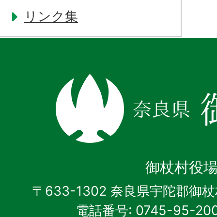
リンク集
奈
良
県
御
杖
御杖村役
村
〒633-1302 奈良県宇陀郡御
電話番号: 0745-95-20