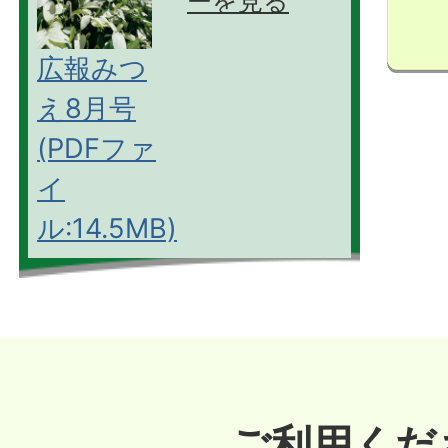
ーを見る
広報みつ
え8月号
(PDFファ
イ
ル:14.5MB)
ご利用くだ