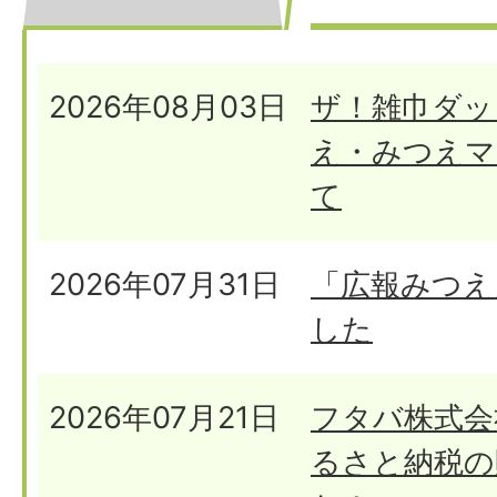
情
ら
新
報
せ
着
2026年08月03日
ザ！雑巾ダッシ
情
え・みつえマ
報
て
2026年07月31日
「広報みつえ
した
2026年07月21日
フタバ株式会
るさと納税の