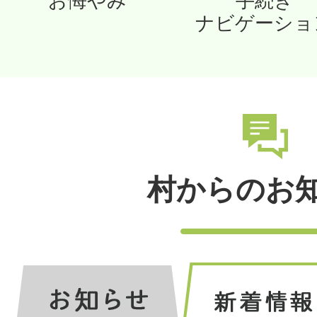
お悔やみ
手続き
ナビゲーショ
村からのお
新
お
着
知