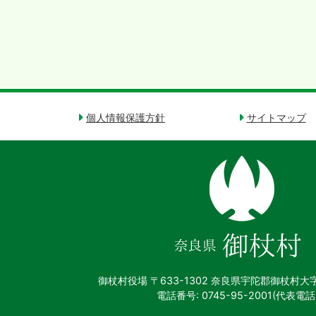
個人情報保護方針
サイトマップ
奈
良
県
御
杖
村
御杖村役場
〒633-1302 奈良県宇陀郡御杖村大
電話番号: 0745-95-2001(代表電話