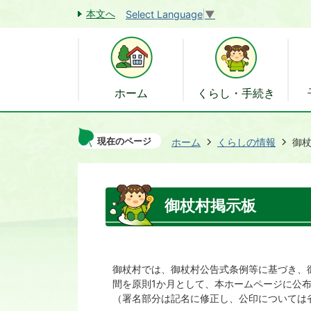
本文へ
Select Language
▼
ホーム
くらし・手続き
現在のページ
ホーム
くらしの情報
御
御杖村掲示板
御杖村では、御杖村公告式条例等に基づき、
間を原則1か月として、本ホームページに公
（署名部分は記名に修正し、公印については