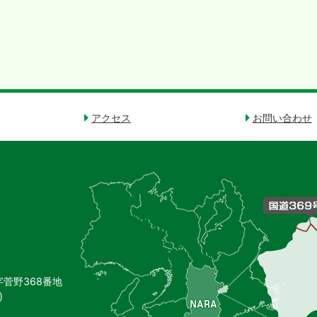
アクセス
お問い合わせ
御
杖
村
の
位
置
を
記
し
字菅野368番地
た
)
地
図。