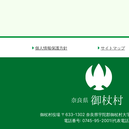
個人情報保護方針
サイトマップ
奈
良
県
御
杖
村
御杖村役場
〒633-1302 奈良県宇陀郡御杖村大
電話番号: 0745-95-2001(代表電話