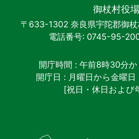
杖
御杖村役
村
〒633-1302 奈良県宇陀郡御
電話番号: 0745-95-20
開庁時間
: 午前8時30分
開庁日
: 月曜日から金曜日
[祝日・休日および
御