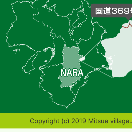
杖
村
の
位
置
を
記
し
た
地
図。
奈
Copyright (c) 2019 Mitsue village.
良