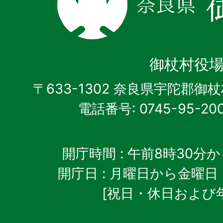
県
御
杖
御杖村役
村
〒633-1302 奈良県宇陀郡御
電話番号: 0745-95-20
開庁時間
: 午前8時30分
開庁日
: 月曜日から金曜日
[祝日・休日および