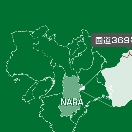
御
杖
村
の
位
置
を
記
し
た
地