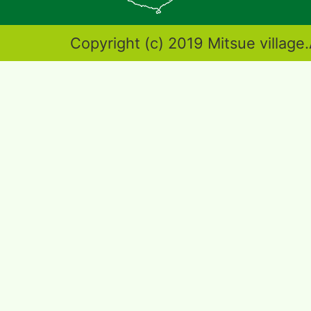
図。
奈
Copyright (c) 2019 Mitsue village.
良
県
東
端
部
に
位
置
す
る。