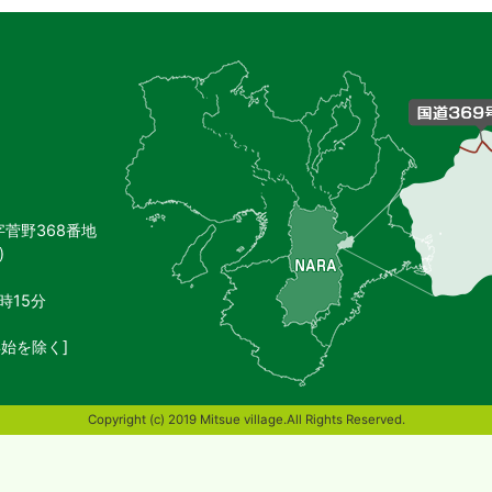
御
杖
村
の
位
置
を
記
し
字菅野368番地
た
)
地
図。
奈
時15分
良
県
始を除く]
東
端
部
Copyright (c) 2019 Mitsue village.All Rights Reserved.
に
位
置
す