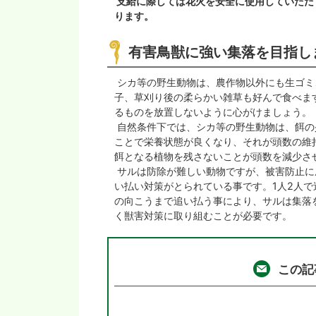
支給に際しては花火を安全に使用していただ
ります。
有害鳥獣に強い集落を目指し
シカ等の野生動物は、農作物以外にも生ゴミ
子、草刈り後の柔らかい雑草も好んで食べま
るものを放置しないように心がけましょう。
自然条件下では、シカ等の野生動物は、餌の
ことで栄養状態が良くなり、それが頭数の維
餌となる植物を残さないことが頭数を減少さ
サルは防除が難しい動物ですが、被害防止に
い払い対策がとられている事です。1人2人
の向こうまで追い払う事により、サルは集落
く獣害対策に取り組むことが必要です。
この記