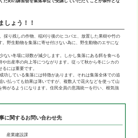
くための講習会を集落単位で受講していただくことが条件とな
ましょう！！
、採り残しの作物、稲刈り後のヒコバエ、放置した果樹や竹の
す。野生動物を集落に寄せ付けない為に、野生動物のエサにな
少ない冬場に頭数が減少します。しかし集落にある餌を食べる
持や出産率の向上等につながります。従って秋から冬にシカの
せるには重要です。
成功している集落には特徴があります。それは集落全体での追
で追い払っても効果は薄いですが、複数人で花火などを使って山
を怖がるようになります。住民全員の意識統一を行い、根気強
事に関するお問い合わせ先
産業建設課