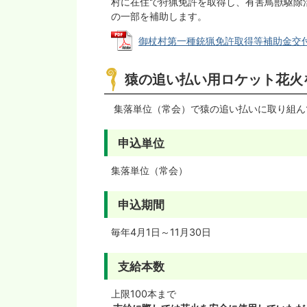
村に在住で狩猟免許を取得し、有害鳥獣駆除
の一部を補助します。
御杖村第一種銃猟免許取得等補助金交付要綱 
猿の追い払い用ロケット花火
集落単位（常会）で猿の追い払いに取り組ん
申込単位
集落単位（常会）
申込期間
毎年4月1日～11月30日
支給本数
上限100本まで