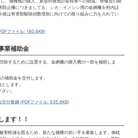
立し、捕獲檻の購入、新規狩猟免許取得者への助成、研修会の開
害防止柵につきましても、シカ・イノシシ用の金網柵を村内ほ
今後は有害獣駆除頭数増加に向けての取り組みに力を入れてい
ファイル: 180.6KB)
事業補助金
防除するために設置する、金網柵の購入費の一部を補助しま
割の補助金を交付します。
地とします。
下さい。
綱 (PDFファイル: 535.6KB)
します！！
被害軽減を図るため、新たな捕獲の担い手を募集します。御杖