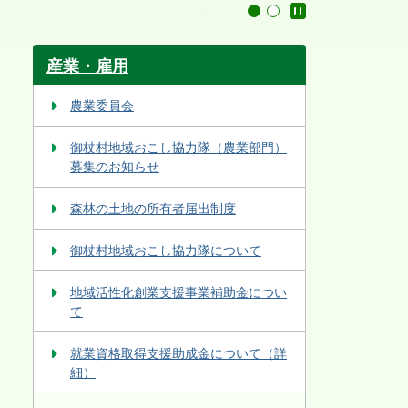
停止
1
2
産業・雇用
農業委員会
御杖村地域おこし協力隊（農業部門）
募集のお知らせ
森林の土地の所有者届出制度
御杖村地域おこし協力隊について
地域活性化創業支援事業補助金につい
て
就業資格取得支援助成金について（詳
細）