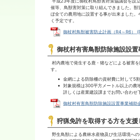
平成23年度に御杖村鳥獣害対策協議会を設
催等、鳥獣害対策に取り組んできました。獣
ぼ全ての農用地に設置する事が出来ました。
く予定です。
御杖村鳥獣被害防止計画（R4～R6） (PDF
御杖村有害鳥獣防除施設設置
村内農地で発生する鹿・猪などによる被害を
す。
金網による防除柵の資材費に対して5
対象規模は300平方メートル以上の農
詳しくは産業建設課までお問い合わせ
御杖村有害鳥獣防除施設設置事業補助金交付要
狩猟免許を取得する方を支援
野生鳥獣による農林水産物及び生活環境への