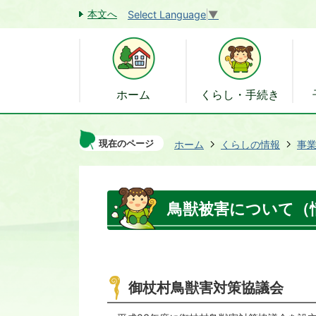
本文へ
Select Language
▼
ホーム
くらし・手続き
現在のページ
ホーム
くらしの情報
事
鳥獣被害について（
御杖村鳥獣害対策協議会