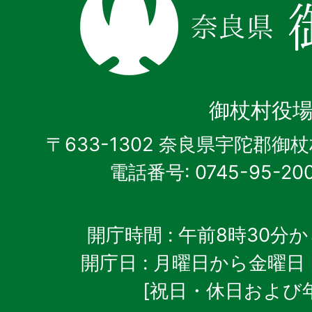
良
県
御
杖
御杖村役
村
〒633-1302 奈良県宇陀郡御
電話番号: 0745-95-20
開庁時間
: 午前8時30分
開庁日
: 月曜日から金曜日
[祝日・休日および