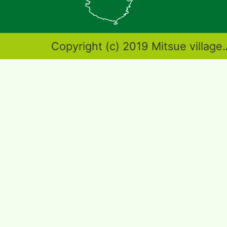
地
図。
奈
Copyright (c) 2019 Mitsue village.
良
県
東
端
部
に
位
置
す
る。