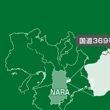
御
杖
村
の
位
置
を
記
し
た