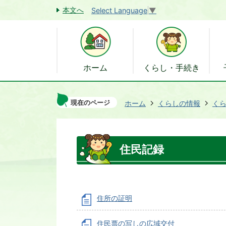
本文へ
Select Language
▼
ホーム
くらし・手続き
現在のページ
ホーム
くらしの情報
く
住民記録
住所の証明
住民票の写しの広域交付