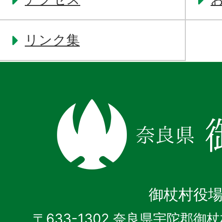
リンク集
奈
良
県
御
杖
御杖村役
村
〒633-1302 奈良県宇陀郡御