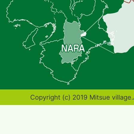
位
置
を
記
し
た
地
図。
奈
Copyright (c) 2019 Mitsue village.
良
県
東