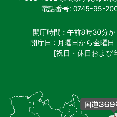
電話番号: 0745-95-20
開庁時間
: 午前8時30分
開庁日
: 月曜日から金曜日
[祝日・休日および
御
杖
村
の