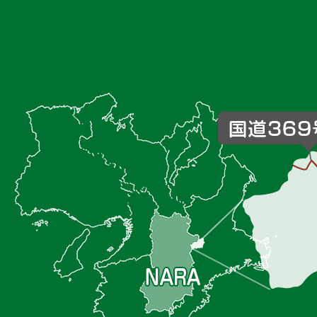
御
杖
村
の
位
置
を
記
し
た