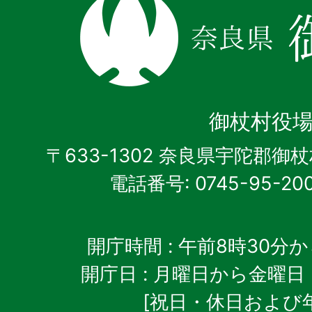
奈
良
県
御
杖
御杖村役
村
〒633-1302 奈良県宇陀郡御
電話番号: 0745-95-20
開庁時間
: 午前8時30分
開庁日
: 月曜日から金曜日
[祝日・休日および