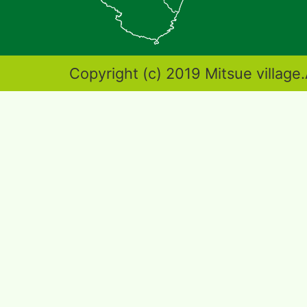
地
図。
奈
Copyright (c) 2019 Mitsue village.
良
県
東
端
部
に
位
置
す