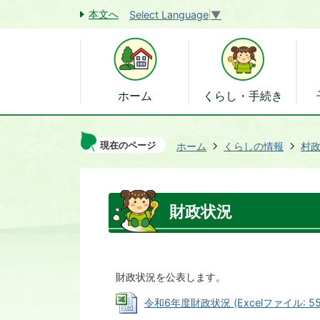
本文へ
Select Language
▼
ホーム
くらし・手続き
現在のページ
ホーム
くらしの情報
村
財政状況
財政状況を公表します。
令和6年度財政状況 (Excelファイル: 558