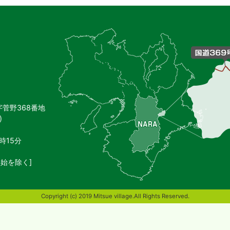
御
杖
村
の
位
置
を
記
し
字菅野368番地
た
)
地
図。
奈
時15分
良
県
始を除く]
東
端
部
Copyright (c) 2019 Mitsue village.All Rights Reserved.
に
位
置
す