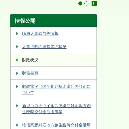
停止
1
2
情報公開
職員人事給与等情報
人事行政の運営等の状況
財政状況
財務書類
財政状況（健全化判断比率）の訂正に
ついて
新型コロナウイルス感染症対応地方創
生臨時交付金活用事業
物価高騰対応地方創生臨時交付金活用