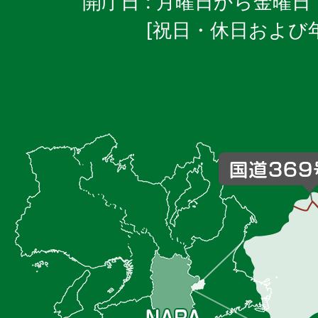
開庁日
: 月曜日から金曜日
[祝日・休日および
御
杖
村
の
位
置
を
記