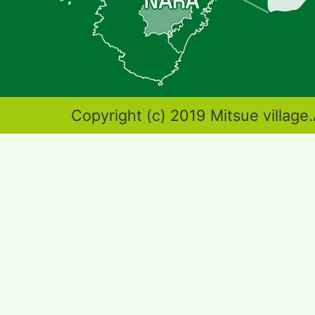
し
た
地
図。
奈
Copyright (c) 2019 Mitsue village.
良
県
東
端
部
に
位
置