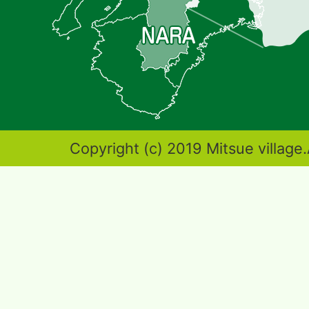
記
し
た
地
図。
奈
Copyright (c) 2019 Mitsue village.
良
県
東
端
部
に