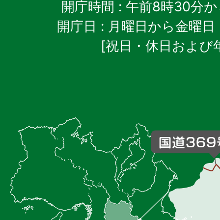
開庁時間
: 午前8時30分
開庁日
: 月曜日から金曜日
[祝日・休日および
御
杖
村
の
位
置
を