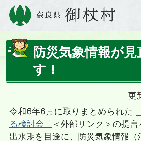
防災気象情報が見
す！
更
令和6年6月に取りまとめられた
る検討会」
＜外部リンク＞の提言
出水期を目途に、防災気象情報（