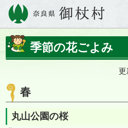
季節の花ごよみ
更
春
丸山公園の桜