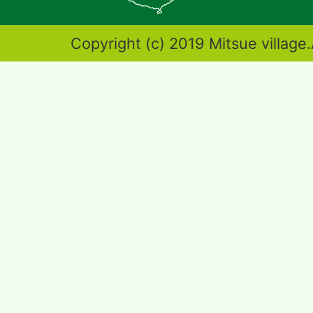
図。
奈
Copyright (c) 2019 Mitsue village.
良
県
東
端
部
に
位
置
す
る。