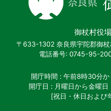
県
御
杖
御杖村役
村
〒633-1302 奈良県宇陀郡御
電話番号: 0745-95-20
開庁時間
: 午前8時30分
開庁日
: 月曜日から金曜日
[祝日・休日および