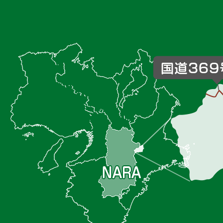
御
杖
村
の
位
置
を
記
し
た
地