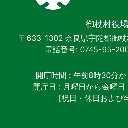
御
杖
御杖村役
村
〒633-1302 奈良県宇陀郡御
電話番号: 0745-95-20
開庁時間
: 午前8時30分
開庁日
: 月曜日から金曜日
[祝日・休日および