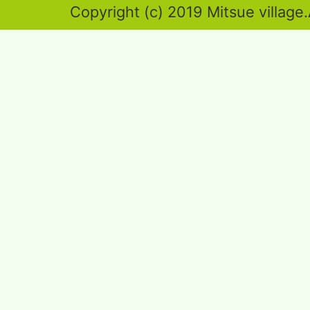
奈
Copyright (c) 2019 Mitsue village.
良
県
東
端
部
に
位
置
す
る。
御
杖