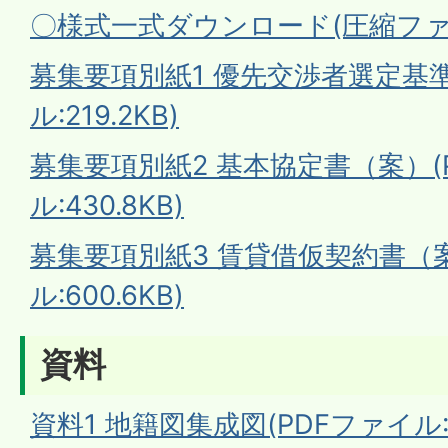
〇様式一式ダウンロード(圧縮ファイル
募集要項別紙1 優先交渉者選定基準
ル:219.2KB)
募集要項別紙2 基本協定書（案）(
ル:430.8KB)
募集要項別紙3 賃貸借仮契約書（案
ル:600.6KB)
資料
資料1 地籍図集成図(PDFファイル:3