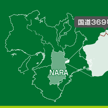
御
杖
村
の
位
置
を
記
し
た
地
図。