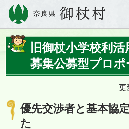
旧御杖小学校利活
募集公募型プロポ
更
優先交渉者と基本協
た