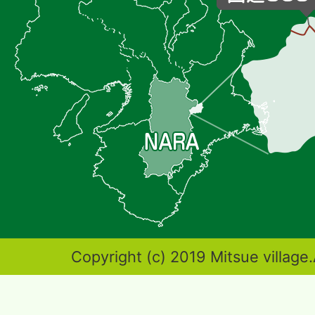
の
位
置
を
記
し
た
地
図。
奈
Copyright (c) 2019 Mitsue village.
良
県