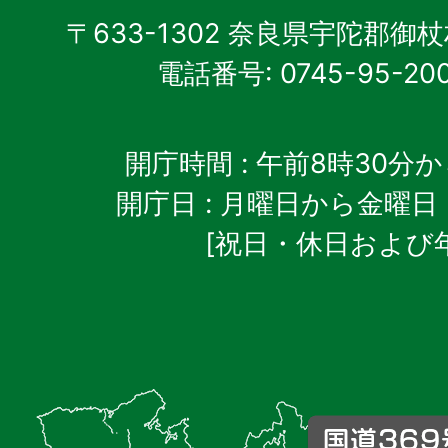
村
〒633-1302 奈良県宇陀郡御
電話番号: 0745-95-20
開庁時間
: 午前8時30分
開庁日
: 月曜日から金曜日
[祝日・休日および
御
杖
村