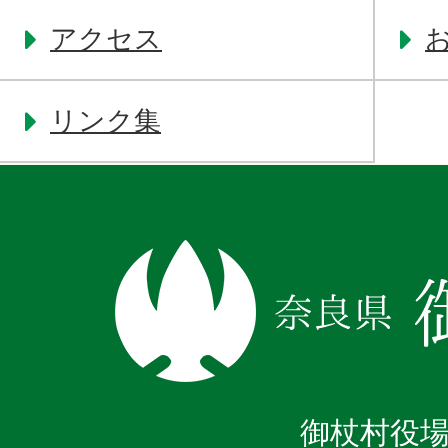
アクセス
リンク集
奈
良
県
御
杖
御杖村役