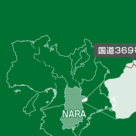
御
杖
村
の
位
置
を
記
し
た