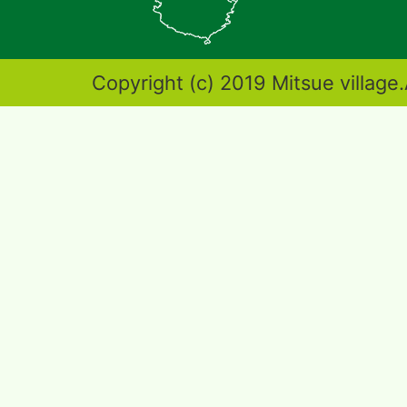
地
図。
奈
Copyright (c) 2019 Mitsue village.
良
県
東
端
部
に
位
置
す
る。