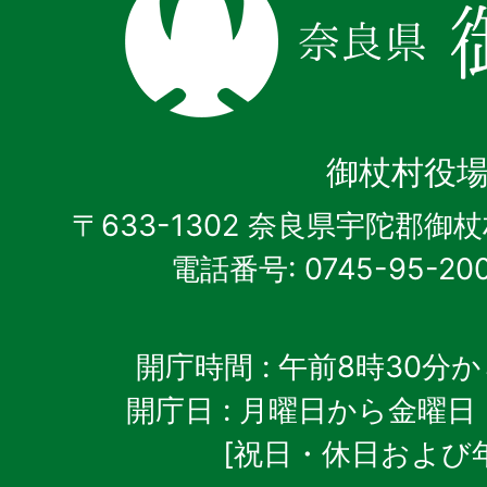
良
県
御
杖
御杖村役
村
〒633-1302 奈良県宇陀郡御
電話番号: 0745-95-20
開庁時間
: 午前8時30分
開庁日
: 月曜日から金曜日
[祝日・休日および