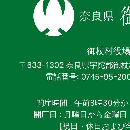
奈
良
県
御
杖
御杖村役
村
〒633-1302 奈良県宇陀郡御
電話番号: 0745-95-20
開庁時間
: 午前8時30分
開庁日
: 月曜日から金曜日
[祝日・休日および