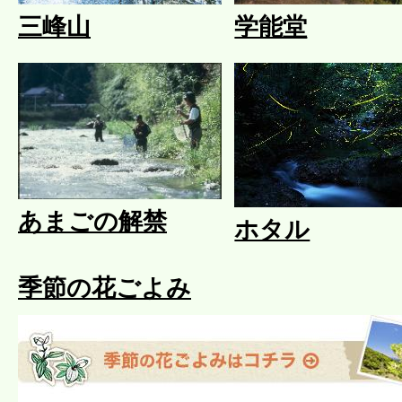
三峰山
学能堂
あまごの解禁
ホタル
季節の花ごよみ