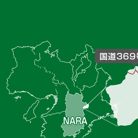
御
杖
村
の
位
置
を
記
し
た