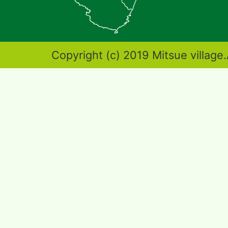
地
図。
奈
Copyright (c) 2019 Mitsue village.
良
県
東
端
部
に
位
置
す