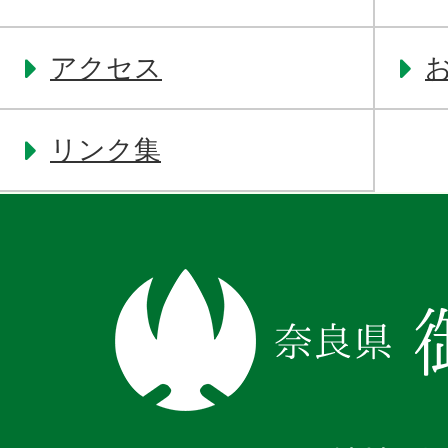
アクセス
リンク集
奈
良
県
御