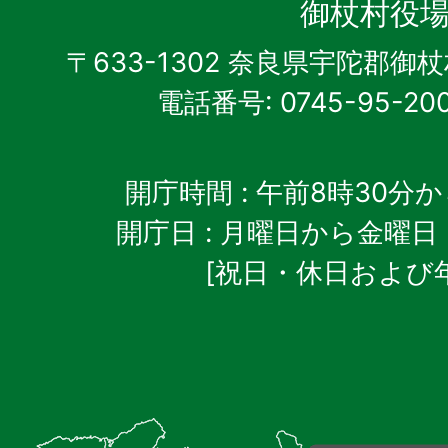
杖
御杖村役
村
〒633-1302 奈良県宇陀郡御
電話番号: 0745-95-20
開庁時間
: 午前8時30分
開庁日
: 月曜日から金曜日
[祝日・休日および
御
杖