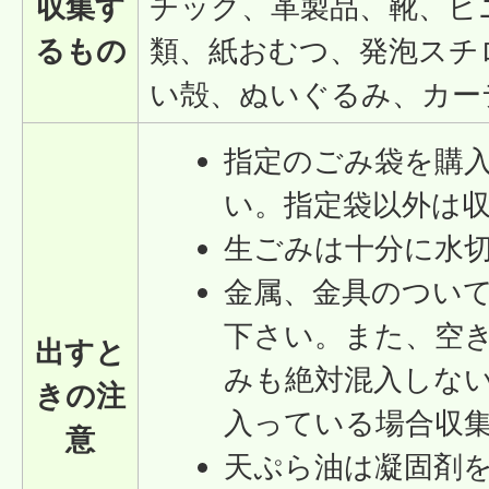
収集す
チック、革製品、靴、ビ
るもの
類、紙おむつ、発泡スチ
い殻、ぬいぐるみ、カー
指定のごみ袋を購
い。指定袋以外は
生ごみは十分に水
金属、金具のつい
下さい。また、空
出すと
みも絶対混入しな
きの注
入っている場合収
意
天ぷら油は凝固剤