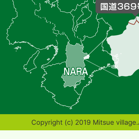
村
の
位
置
を
記
し
た
地
図。
奈
Copyright (c) 2019 Mitsue village.
良