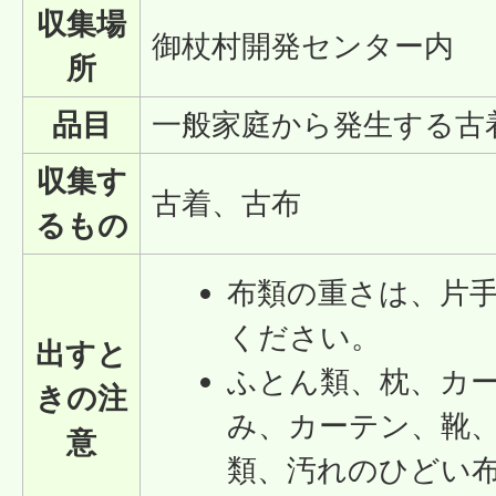
収集場
御杖村開発センター内
所
品目
一般家庭から発生する古
収集す
古着、古布
るもの
布類の重さは、片
ください。
出すと
ふとん類、枕、カ
きの注
み、カーテン、靴
意
類、汚れのひどい