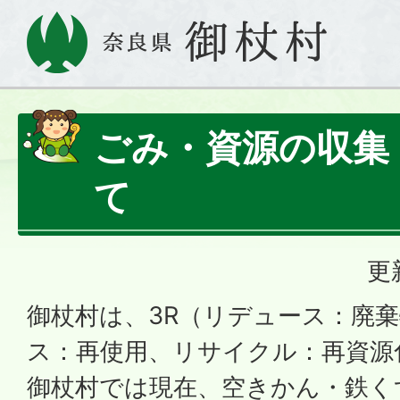
ごみ・資源の収集
て
更
御杖村は、3R（リデュース：廃
ス：再使用、リサイクル：再資源
御杖村では現在、空きかん・鉄く