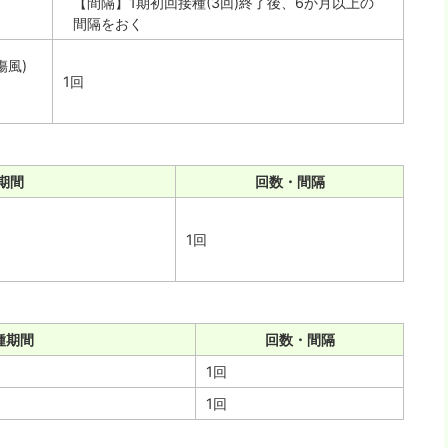
【間隔】1期初回接種(3回)終了後、6か月以上の
間隔をおく
傷風)
1回
期間
回数・間隔
1回
種期間
回数・間隔
1回
1回