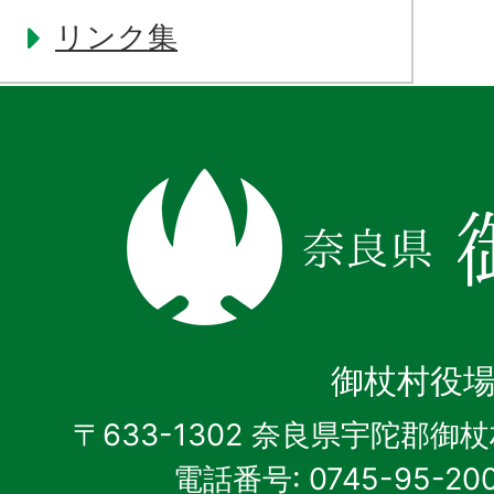
リンク集
奈
良
県
御
杖
御杖村役
村
〒633-1302 奈良県宇陀郡御
電話番号: 0745-95-20