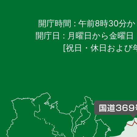
開庁時間
: 午前8時30分
開庁日
: 月曜日から金曜日
[祝日・休日および
御
杖
村
の
位