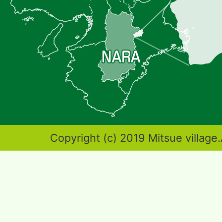
置
を
記
し
た
地
図。
奈
Copyright (c) 2019 Mitsue village.
良
県
東
端