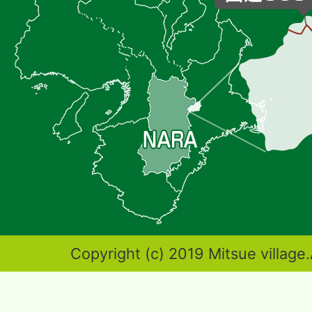
の
位
置
を
記
し
た
地
図。
奈
Copyright (c) 2019 Mitsue village.
良
県