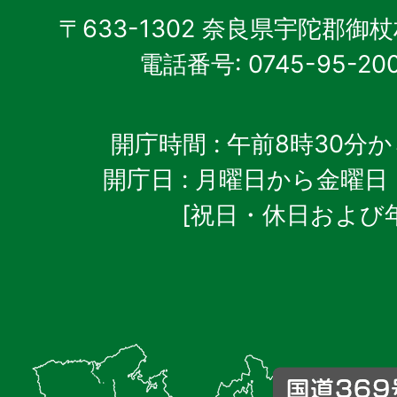
村
〒633-1302 奈良県宇陀郡御
電話番号: 0745-95-20
開庁時間
: 午前8時30分
開庁日
: 月曜日から金曜日
[祝日・休日および
御
杖
村