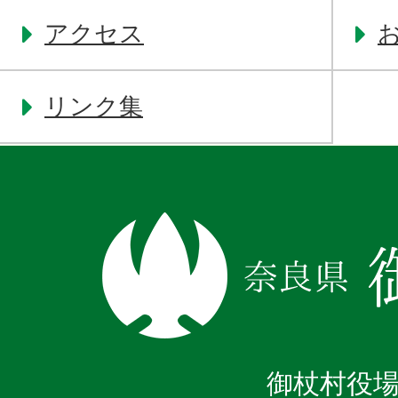
アクセス
リンク集
奈
良
県
御
杖
御杖村役