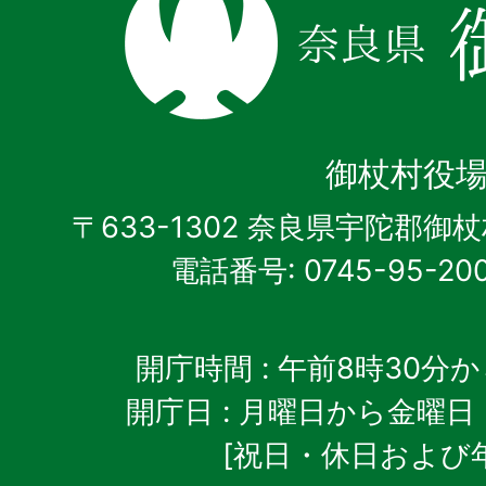
良
県
御
杖
御杖村役
村
〒633-1302 奈良県宇陀郡御
電話番号: 0745-95-20
開庁時間
: 午前8時30分
開庁日
: 月曜日から金曜日
[祝日・休日および