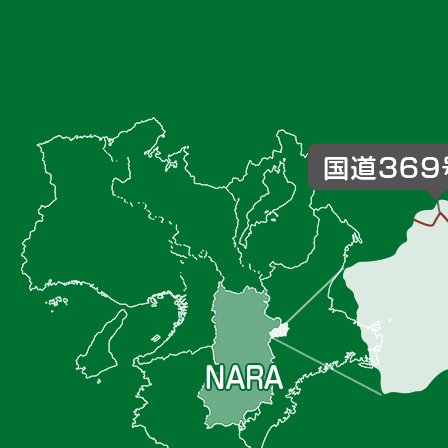
御
杖
村
の
位
置
を
記
し
た