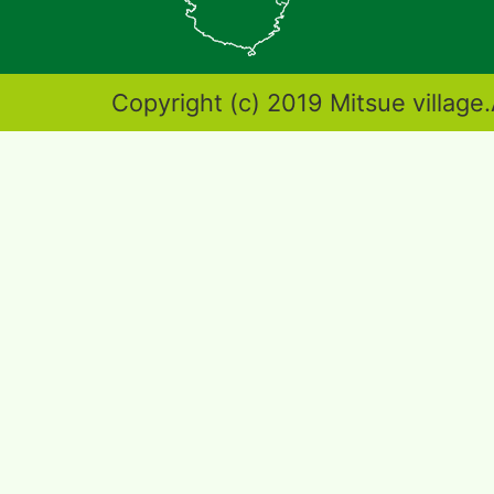
地
図。
奈
Copyright (c) 2019 Mitsue village.
良
県
東
端
部
に
位
置
す
る。