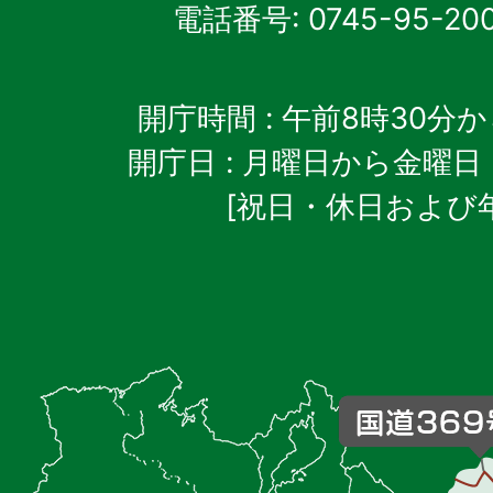
電話番号: 0745-95-20
開庁時間
: 午前8時30分
開庁日
: 月曜日から金曜日
[祝日・休日および
御
杖
村
の