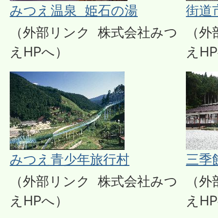
みつえ温泉 姫石の湯
街道
（外部リンク 株式会社みつ
（外
えHPへ）
えH
みつえ青少年旅行村
三季
（外部リンク 株式会社みつ
（外
えHPへ）
えH