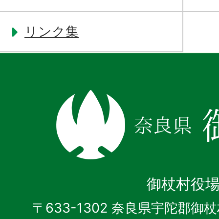
リンク集
奈
良
県
御
杖
御杖村役
村
〒633-1302 奈良県宇陀郡御