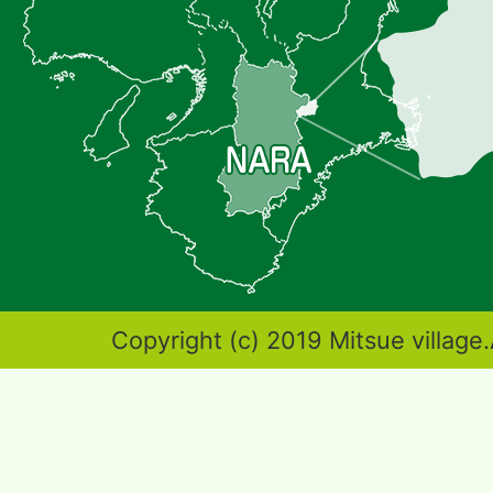
位
置
を
記
し
た
地
図。
奈
Copyright (c) 2019 Mitsue village.
良
県
東
端