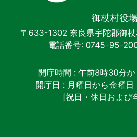
御
杖
御杖村役
村
〒633-1302 奈良県宇陀郡御
電話番号: 0745-95-20
開庁時間
: 午前8時30分
開庁日
: 月曜日から金曜日
[祝日・休日および
御