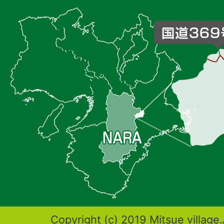
杖
村
の
位
置
を
記
し
た
地
図。
奈
Copyright (c) 2019 Mitsue village.