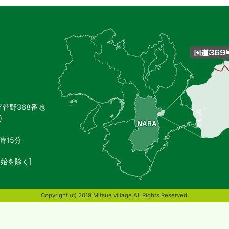
御
杖
村
の
位
置
を
記
し
字菅野368番地
た
)
地
図。
奈
時15分
良
県
始を除く]
東
端
部
Copyright (c) 2019 Mitsue village.All Rights Reserved.
に
位
置
す