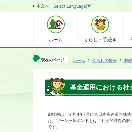
本文へ
Select Language
▼
ホーム
くらし・手続き
現在のページ
ホーム
くらしの情報
村
基金運用における社
御杖村は、令和4年7月に東日本高速道路株
た。ソーシャルポンドとは、社会的課題の解
です。