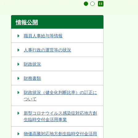
停止
1
2
情報公開
職員人事給与等情報
人事行政の運営等の状況
財政状況
財務書類
財政状況（健全化判断比率）の訂正に
ついて
新型コロナウイルス感染症対応地方創
生臨時交付金活用事業
物価高騰対応地方創生臨時交付金活用