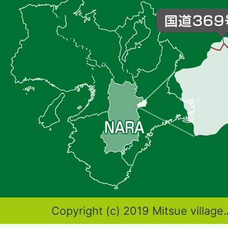
杖
村
の
位
置
を
記
し
た
地
図。
奈
Copyright (c) 2019 Mitsue village.
良