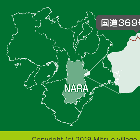
御
杖
村
の
位
置
を
記
し
た
地
図。
奈
Copyright (c) 2019 Mitsue village.