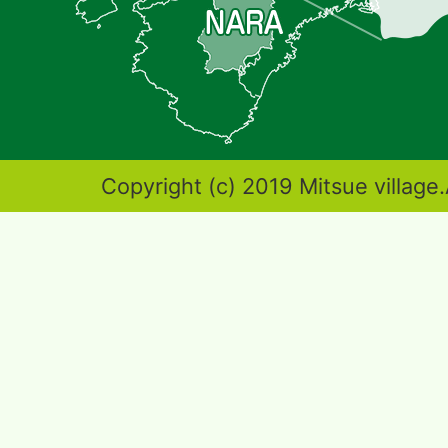
し
た
地
図。
奈
Copyright (c) 2019 Mitsue village.
良
県
東
端
部
に
位