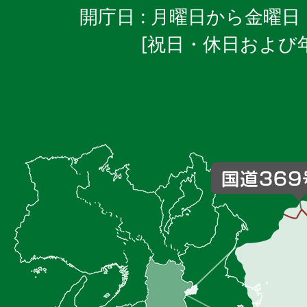
開庁日
: 月曜日から金曜日
[祝日・休日および
御
杖
村
の
位
置
を
記