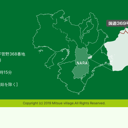
御
杖
村
の
位
置
を
記
し
字菅野368番地
た
)
地
図。
奈
時15分
良
県
始を除く]
東
端
部
Copyright (c) 2019 Mitsue village.All Rights Reserved.
に
位
置
す
る。