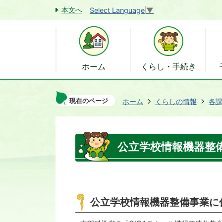
本文へ
Select Language
▼
ホーム
くらし・手続き
現在のページ
ホーム
くらしの情報
各
公立学校情報機器整
公立学校情報機器整備事業に