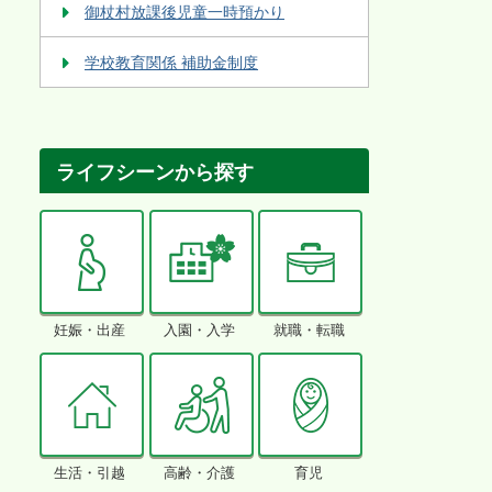
御杖村放課後児童一時預かり
学校教育関係 補助金制度
ライフシーンから探す
妊娠・出産
入園・入学
就職・転職
生活・引越
高齢・介護
育児