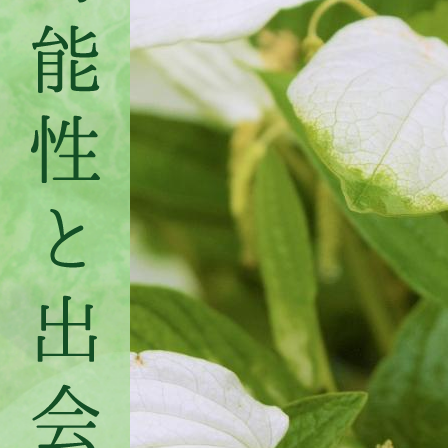
県
御
杖
村