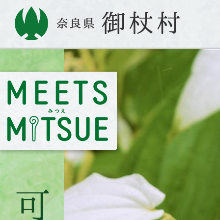
MEETS
MITSUE
み
つ
え
奈
良